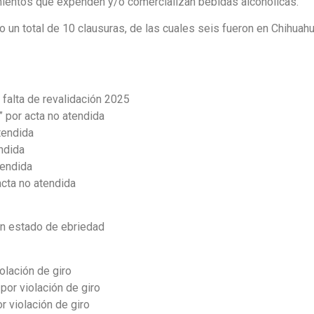
mientos que expenden y/o comercializan bebidas alcohólicas.
 un total de 10 clausuras, de las cuales seis fueron en Chihuahu
 falta de revalidación 2025
” por acta no atendida
atendida
endida
tendida
acta no atendida
 en estado de ebriedad
iolación de giro
por violación de giro
r violación de giro