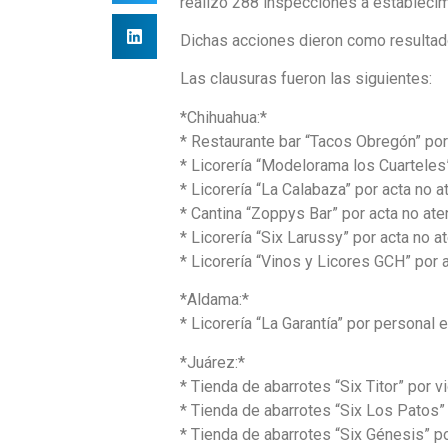
realizó 288 inspecciones a estableci
Dichas acciones dieron como resultado
Las clausuras fueron las siguientes:
*Chihuahua:*
* Restaurante bar “Tacos Obregón” por
* Licorería “Modelorama los Cuarteles
* Licorería “La Calabaza” por acta no 
* Cantina “Zoppys Bar” por acta no at
* Licorería “Six Larussy” por acta no a
* Licorería “Vinos y Licores GCH” por 
*Aldama:*
* Licorería “La Garantía” por personal
*Juárez:*
* Tienda de abarrotes “Six Titor” por v
* Tienda de abarrotes “Six Los Patos” 
* Tienda de abarrotes “Six Génesis” po