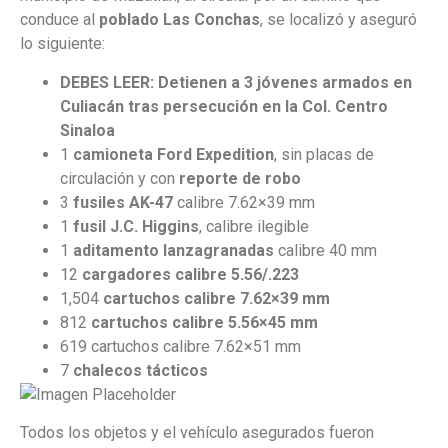
conduce al
poblado Las Conchas
, se localizó y aseguró
lo siguiente:
DEBES LEER: Detienen a 3 jóvenes armados en
Culiacán tras persecución en la Col. Centro
Sinaloa
1
camioneta Ford Expedition
, sin placas de
circulación y con
reporte de robo
3
fusiles AK-47
calibre 7.62×39 mm
1
fusil J.C. Higgins
, calibre ilegible
1
aditamento lanzagranadas
calibre 40 mm
12
cargadores calibre 5.56/.223
1,504
cartuchos calibre 7.62×39 mm
812
cartuchos calibre 5.56×45 mm
619 cartuchos calibre 7.62×51 mm
7
chalecos tácticos
Todos los objetos y el vehículo asegurados fueron