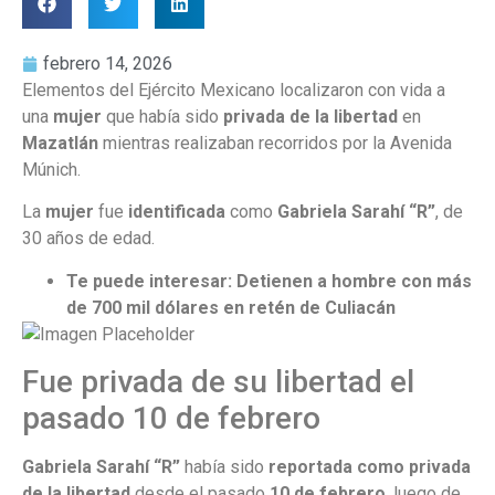
febrero 14, 2026
Elementos del Ejército Mexicano localizaron con vida a
una
mujer
que había sido
privada de la libertad
en
Mazatlán
mientras realizaban recorridos por la Avenida
Múnich.
La
mujer
fue
identificada
como
Gabriela Sarahí “R”
, de
30 años de edad.
Te puede interesar: Detienen a hombre con más
de 700 mil dólares en retén de Culiacán
Fue privada de su libertad el
pasado 10 de febrero
Gabriela Sarahí “R”
había sido
reportada como privada
de la libertad
desde el pasado
10 de febrero
, luego de