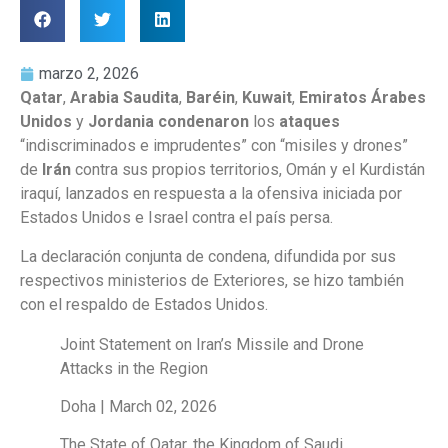
marzo 2, 2026
Qatar
,
Arabia Saudita
,
Baréin
,
Kuwait
,
Emiratos Árabes
Unidos
y
Jordania condenaron
los
ataques
“indiscriminados e imprudentes” con “misiles y drones”
de
Irán
contra sus propios territorios, Omán y el Kurdistán
iraquí, lanzados en respuesta a la ofensiva iniciada por
Estados Unidos e Israel contra el país persa.
La declaración conjunta de condena, difundida por sus
respectivos ministerios de Exteriores, se hizo también
con el respaldo de Estados Unidos.
Joint Statement on Iran’s Missile and Drone
Attacks in the Region
Doha | March 02, 2026
The State of Qatar, the Kingdom of Saudi