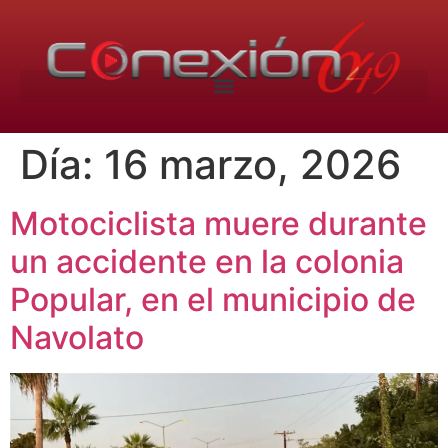
Día:
16 marzo, 2026
Motociclista muere durante
un accidente en la colonia
Popular, en el municipio de
Navolato