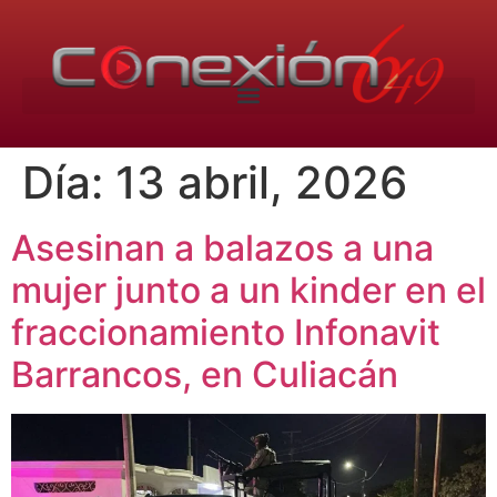
Día:
13 abril, 2026
Asesinan a balazos a una
mujer junto a un kinder en el
fraccionamiento Infonavit
Barrancos, en Culiacán