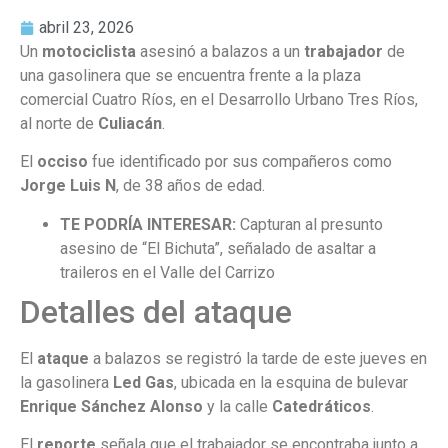
abril 23, 2026
Un
motociclista
asesinó a balazos a un
trabajador
de
una gasolinera que se encuentra frente a la plaza
comercial Cuatro Ríos, en el Desarrollo Urbano Tres Ríos,
al norte de
Culiacán
.
El
occiso
fue identificado por sus compañeros como
Jorge Luis N
, de 38 años de edad.
TE PODRÍA INTERESAR:
Capturan al presunto
asesino de “El Bichuta”, señalado de asaltar a
traileros en el Valle del Carrizo
Detalles del ataque
El
ataque
a balazos se registró la tarde de este jueves en
la gasolinera
Led Gas
, ubicada en la esquina de bulevar
Enrique Sánchez Alonso
y la calle
Catedráticos
.
El
reporte
señala que el trabajador se encontraba junto a