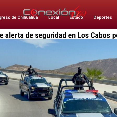
reso de Chihuahua
Local
Estado
Deportes
 alerta de seguridad en Los Cabos p