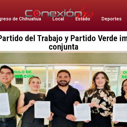
reso de Chihuahua
Local
Estado
Deportes
rtido del Trabajo y Partido Verde i
conjunta