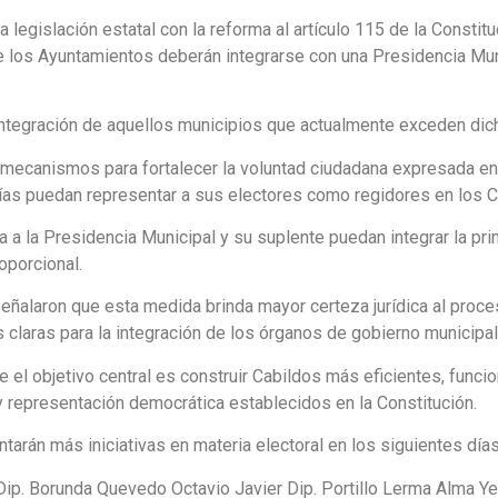
 legislación estatal con la reforma al artículo 115 de la Constit
e los Ayuntamientos deberán integrarse con una Presidencia Muni
integración de aquellos municipios que actualmente exceden dicho
a mecanismos para fortalecer la voluntad ciudadana expresada en
as puedan representar a sus electores como regidores en los Cab
a a la Presidencia Municipal y su suplente puedan integrar la pri
oporcional.
alaron que esta medida brinda mayor certeza jurídica al proceso 
 claras para la integración de los órganos de gobierno municipal
l objetivo central es construir Cabildos más eficientes, funci
 y representación democrática establecidos en la Constitución.
arán más iniciativas en materia electoral en los siguientes días
a Dip. Borunda Quevedo Octavio Javier Dip. Portillo Lerma Alma Y